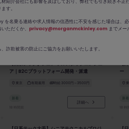
人材紹介会社にも影響を及ぼしており、弊社でも引き続き不正
ります。
Kinley を名乗る連絡や求人情報の信憑性に不安を感じた場合は
絡いただくか、
privacy@morganmckinley.com
までメー
ち、詐欺被害の防止にご協力をお願いいたします。
【日系テック】シニア フルスタックエンジニ
【外
ア｜B2Cプラットフォーム開発・派遣
ー
東京
有期雇用
時給 3000円～3500円
新着
新着
詳細へ
18 時間前
18 
【日系テック大手】シニアテクニカルプロジ
【日