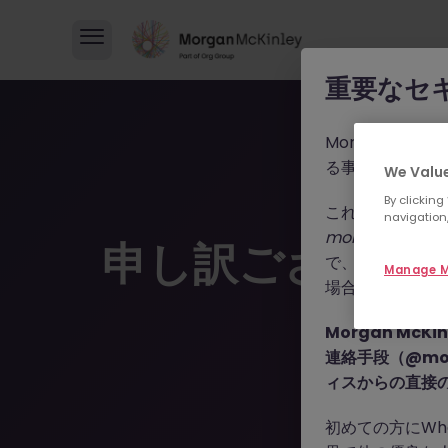
重要なセ
Morgan M
る事例が報告さ
We Value
By clicking
これらの詐欺行
navigation,
morganmckinle
申し訳ございま
で、WhatsA
Manage M
場合によっては
Morgan Mc
連絡手段（@mor
ィスからの直接
初めての方にWh