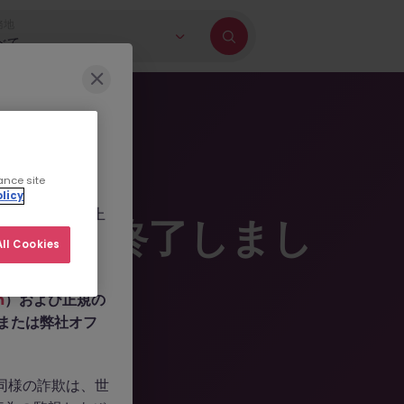
務地
べて
に巻き込もうとす
ance site
b.com
、
licy
ールを作成した上
掲載は終了しまし
人情報の提供や、
ll Cookies
m
）および正規の
n、または弊社オフ
。同様の詐欺は、世