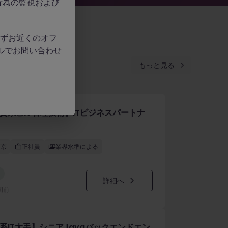
行為の監視および
、必ずお近くのオフ
ルでお問い合わせ
もっと見る
資系ビル管理技術】ITビジネスパートナ
東京
正社員
業界水準による
詳細へ
時間前
系IT大手】シニアJavaバックエンドエン