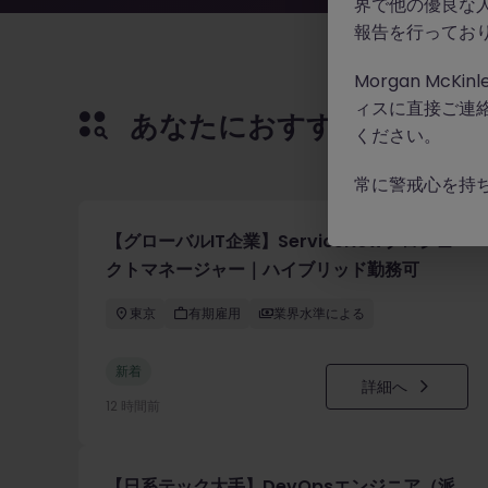
界で他の優良な
報告を行ってお
Morgan Mc
ィスに直接ご連
あなたにおすすめの求人
ください。
常に警戒心を持
【グローバルIT企業】ServiceNowプロジェ
クトマネージャー｜ハイブリッド勤務可
東京
有期雇用
業界水準による
新着
詳細へ
12 時間前
【日系テック大手】DevOpsエンジニア（派