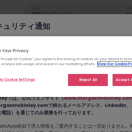
職種
勤
す
キュリティ通知
cKinleyのブランドやコンサルタントになりすまし、求職者を詐欺
れています。
 Your Privacy
 “Accept All Cookies”, you agree to the storing of cookies on your device to enh
為では
偽のウェブサイトやドメイン
（例：
morganmckinleyjo
 analyze site usage, and assist in our marketing efforts.
View Our Cookie Po
yhire.com
）を使用し、虚偽のソーシャルメディアプロフィ
せん。こちらの求人の
pp などのメッセージアプリを通じて偽の求人情報を配信し、個
y Cookie Settings
Reject All
Accept A
前払い金を請求しています。
た。
Kinleyでは、公式ウェブサイト（
www.morganmckinley.co
ganmckinley.comで終わるメールアドレス、LinkedI
の電話）を通じてのみ業務を行っております。
お探しの求人は掲載が終了しました。関連求人をご検討ください。
atsApp経由で求人情報をご案内することは一切ありません