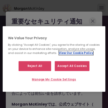
重要なセキュリティ通知
Morgan McKinleyのブランドやコンサルタント
We Value Your Privacy
になりすまし、求職者を詐欺に巻き込もうとする
By clicking “Accept All Cookies”, you agree to the storing of cookies
事例が報告されています。
on your device to enhance site navigation, analyze site usage,
and assist in our marketing efforts.
View Our Cookie Policy
申し訳ございません。こちら
これらの詐欺行為では
偽のウェブサイトやドメイ
ン
（例：
morganmckinleyjob.com
、
の求人の掲載は終了しまし
Reject All
Accept All Cookies
morganmckinleyhire.com
）を使用し、虚偽の
た。
ソーシャルメディアプロフィールを作成した上
Manage My Cookie Settings
で、WhatsApp などのメッセージアプリを通じ
て偽の求人情報を配信し、個人情報の提供や、場
お探しの求人は掲載が終了しました。関連求人をご検討ください。
合によっては前払い金を請求しています。
Morgan McKinleyでは、公式ウェブサイト（