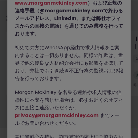
www.morganmckinley.com
）および正規の
連絡手段（@morganmckinley.comで終わる
あなたにおすすめの求人
メールアドレス、LinkedIn、または弊社オフィ
スからの直接の電話）を通じてのみ業務を行って
おります。
【グローバルテック企業】テクニカルプロダクトマー
【
ケター／テクニカルライター（バイリンガル優遇・派
｜
初めての方にWhatsApp経由で求人情報をご案
遣）
内することは一切ありません。同様の詐欺は、世
東京
有期雇用
時給 3000円～3500円
界で他の優良な人材紹介会社にも影響を及ぼして
おり、弊社でも引き続き不正行為の監視および報
新着
告を行っております。
詳細へ
昨日
昨
Morgan McKinley を名乗る連絡や求人情報の信
憑性に不安を感じた場合は、必ずお近くのオフィ
スに直接ご連絡いただくか、
もっと見る
privacy@morganmckinley.com
までメー
ルでお問い合わせください。
常に警戒心を持ち、詐欺被害の防止にご協力をお
採用企業様
新着求人
最新トピックス
当社について
法務
クッキーの設定