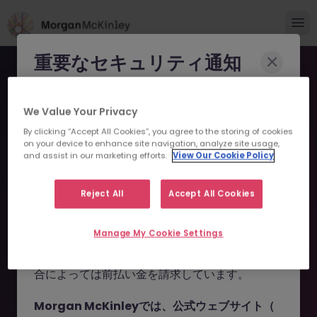
重要なセキュリティ通知
Morgan McKinleyのブランドやコンサルタント
We Value Your Privacy
になりすまし、求職者を詐欺に巻き込もうとする
By clicking “Accept All Cookies”, you agree to the storing of cookies
事例が報告されています。
on your device to enhance site navigation, analyze site usage,
and assist in our marketing efforts.
View Our Cookie Policy
申し訳ございません。こちら
これらの詐欺行為では
偽のウェブサイトやドメイ
ン
（例：
morganmckinleyjob.com
、
の求人の掲載は終了しまし
Reject All
Accept All Cookies
morganmckinleyhire.com
）を使用し、虚偽の
た。
ソーシャルメディアプロフィールを作成した上
Manage My Cookie Settings
で、WhatsApp などのメッセージアプリを通じ
て偽の求人情報を配信し、個人情報の提供や、場
お探しの求人は掲載が終了しました。関連求人をご検討ください。
合によっては前払い金を請求しています。
Morgan McKinleyでは、公式ウェブサイト（