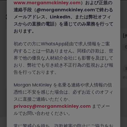
www.morganmckinley.com
）および正規の
連絡手段（@morganmckinley.comで終わる
あなたにおすすめの求人
メールアドレス、LinkedIn、または弊社オフィ
スからの直接の電話）を通じてのみ業務を行って
おります。
【デジタルアセット企業】クライアントオンボーディ
[
ング・KYCアナリスト
初めての方にWhatsApp経由で求人情報をご案
内することは一切ありません。同様の詐欺は、世
東京
正社員
800万～1,100万円
界で他の優良な人材紹介会社にも影響を及ぼして
おり、弊社でも引き続き不正行為の監視および報
新着
告を行っております。
詳細へ
22 時間前
昨
Morgan McKinley を名乗る連絡や求人情報の信
憑性に不安を感じた場合は、必ずお近くのオフィ
スに直接ご連絡いただくか、
もっと見る
privacy@morganmckinley.com
までメー
ルでお問い合わせください。
常に警戒心を持ち、詐欺被害の防止にご協力をお
採用企業様
新着求人
最新トピックス
当社について
法務
クッキーの設定