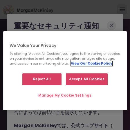
重要なセキュリティ通知
Morgan McKinleyのブランドやコンサルタント
We Value Your Privacy
になりすまし、求職者を詐欺に巻き込もうとする
By clicking “Accept All Cookies”, you agree to the storing of cookies
事例が報告されています。
on your device to enhance site navigation, analyze site usage,
and assist in our marketing efforts.
View Our Cookie Policy
申し訳ございません。こちら
これらの詐欺行為では
偽のウェブサイトやドメイ
ン
（例：
morganmckinleyjob.com
、
の求人の掲載は終了しまし
Reject All
Accept All Cookies
morganmckinleyhire.com
）を使用し、虚偽の
た。
ソーシャルメディアプロフィールを作成した上
Manage My Cookie Settings
で、WhatsApp などのメッセージアプリを通じ
て偽の求人情報を配信し、個人情報の提供や、場
お探しの求人は掲載が終了しました。関連求人をご検討ください。
合によっては前払い金を請求しています。
Morgan McKinleyでは、公式ウェブサイト（