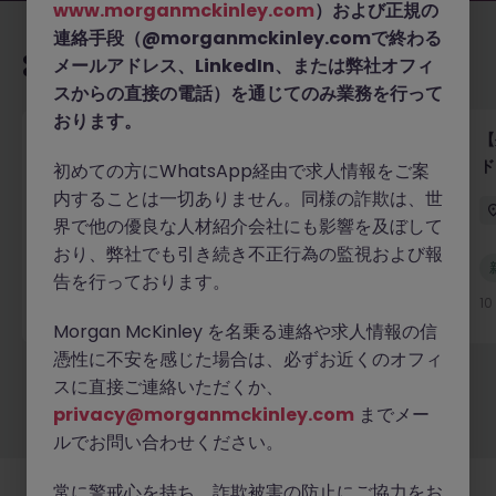
www.morganmckinley.com
）および正規の
連絡手段（@morganmckinley.comで終わる
あなたにおすすめの求人
メールアドレス、LinkedIn、または弊社オフィ
スからの直接の電話）を通じてのみ業務を行って
おります。
[外資系アセマネ] 不動産 プロダクトスペシャリス
【
ト
ド
初めての方にWhatsApp経由で求人情報をご案
内することは一切ありません。同様の詐欺は、世
東京
正社員
業界水準による
界で他の優良な人材紹介会社にも影響を及ぼして
おり、弊社でも引き続き不正行為の監視および報
新着
告を行っております。
詳細へ
10 時間前
1
Morgan McKinley を名乗る連絡や求人情報の信
憑性に不安を感じた場合は、必ずお近くのオフィ
スに直接ご連絡いただくか、
もっと見る
privacy@morganmckinley.com
までメー
ルでお問い合わせください。
常に警戒心を持ち、詐欺被害の防止にご協力をお
採用企業様
新着求人
最新トピックス
当社について
法務
クッキーの設定