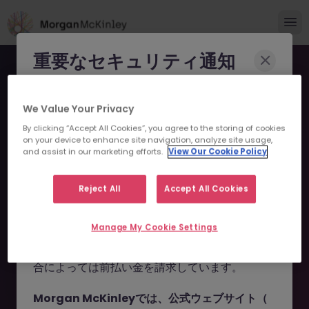
重要なセキュリティ通知
Morgan McKinleyのブランドやコンサルタント
We Value Your Privacy
になりすまし、求職者を詐欺に巻き込もうとする
By clicking “Accept All Cookies”, you agree to the storing of cookies
事例が報告されています。
on your device to enhance site navigation, analyze site usage,
and assist in our marketing efforts.
View Our Cookie Policy
申し訳ございません。こちら
これらの詐欺行為では
偽のウェブサイトやドメイ
ン
（例：
morganmckinleyjob.com
、
の求人の掲載は終了しまし
Reject All
Accept All Cookies
morganmckinleyhire.com
）を使用し、虚偽の
た。
ソーシャルメディアプロフィールを作成した上
Manage My Cookie Settings
で、WhatsApp などのメッセージアプリを通じ
て偽の求人情報を配信し、個人情報の提供や、場
お探しの求人は掲載が終了しました。関連求人をご検討ください。
合によっては前払い金を請求しています。
Morgan McKinleyでは、公式ウェブサイト（