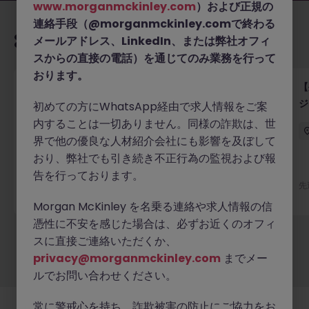
www.morganmckinley.com
）および正規の
連絡手段（@morganmckinley.comで終わる
あなたにおすすめの求人
メールアドレス、LinkedIn、または弊社オフィ
スからの直接の電話）を通じてのみ業務を行って
おります。
【外資系ヘルスケア企業】コマーシャルオペレーショ
【
ン シニアスペシャリスト｜営業データ分析・CRM運
ジ
初めての方にWhatsApp経由で求人情報をご案
用
内することは一切ありません。同様の詐欺は、世
東京
正社員
業界水準による
界で他の優良な人材紹介会社にも影響を及ぼして
おり、弊社でも引き続き不正行為の監視および報
新着
告を行っております。
詳細へ
先
昨日
Morgan McKinley を名乗る連絡や求人情報の信
憑性に不安を感じた場合は、必ずお近くのオフィ
スに直接ご連絡いただくか、
もっと見る
privacy@morganmckinley.com
までメー
ルでお問い合わせください。
常に警戒心を持ち、詐欺被害の防止にご協力をお
採用企業様
新着求人
最新トピックス
当社について
法務
クッキーの設定