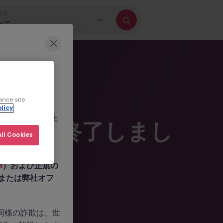
務地
べて
に巻き込もうとす
ance site
b.com
、
licy
ールを作成した上
掲載は終了しまし
人情報の提供や、
ll Cookies
m
）および正規の
n、または弊社オフ
。同様の詐欺は、世