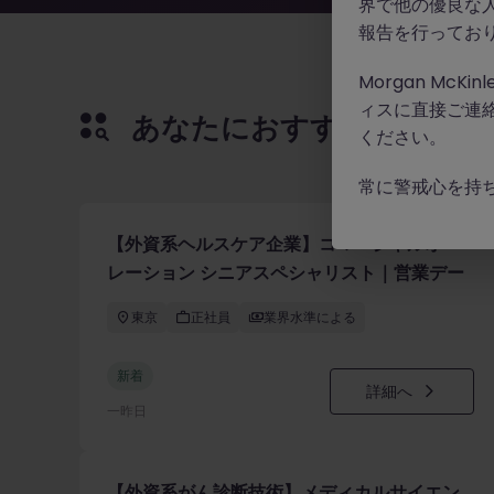
界で他の優良な
報告を行ってお
Morgan Mc
ィスに直接ご連
あなたにおすすめの求人
ください。
常に警戒心を持
【外資系ヘルスケア企業】コマーシャルオペ
レーション シニアスペシャリスト｜営業デー
タ分析・CRM運用
東京
正社員
業界水準による
新着
詳細へ
一昨日
【外資系がん診断技術】メディカルサイエン