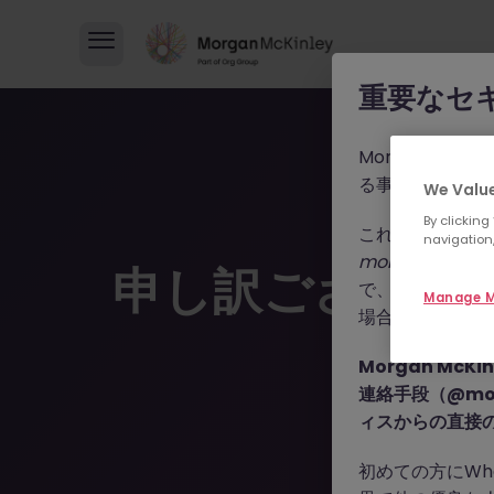
重要なセ
Morgan M
る事例が報告さ
We Value
By clicking
これらの詐欺行
navigation,
morganmckinle
申し訳ございま
で、WhatsA
Manage M
場合によっては
Morgan Mc
連絡手段（@mor
ィスからの直接
初めての方にWh