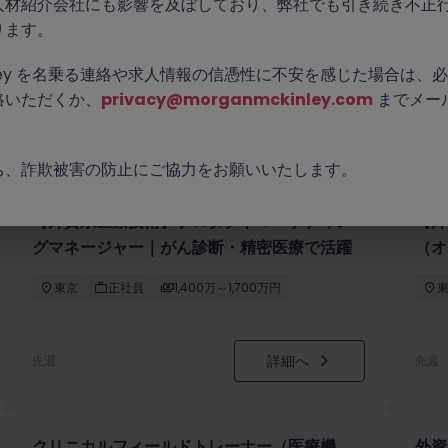
人材紹介会社にも影響を及ぼしており、弊社でも引き続き不正
ります。
Kinley を名乗る連絡や求人情報の信憑性に不安を感じた場合は
絡いただくか、
privacy@morganmckinley.com
までメー
ち、詐欺被害の防止にご協力をお願いいたします。
【外資系医療技術】プロダクトマーケティン
【外
グマネージャー｜がん診断・精密医療で活躍
（オ
東京
正社員
1,400万～1,700万円
詳細へ
先週
先週
クリニカルフィールドトレーナー（医療機
外資