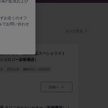
行為の監視および
、必ずお近くのオフ
ルでお問い合わせ
もっと見る
資系】薬事・品質保証スペシャリスト
ンコロジー診断機器）
東京
正社員
800万～1,100万円
詳細へ
系 クリニカルトレーナー（医療機器）｜