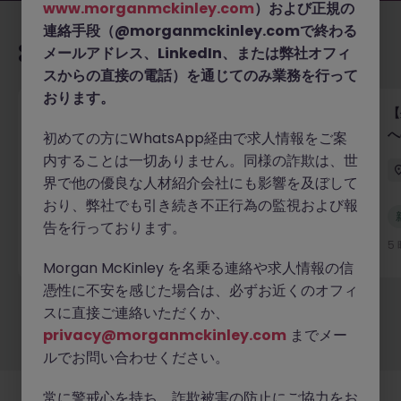
www.morganmckinley.com
）および正規の
連絡手段（@morganmckinley.comで終わる
あなたにおすすめの求人
メールアドレス、LinkedIn、または弊社オフィ
スからの直接の電話）を通じてのみ業務を行って
おります。
【外資系ラグジュアリー】HR Manager｜人事経験3
【
年以上歓迎
へ
初めての方にWhatsApp経由で求人情報をご案
内することは一切ありません。同様の詐欺は、世
東京
正社員
業界水準による
界で他の優良な人材紹介会社にも影響を及ぼして
おり、弊社でも引き続き不正行為の監視および報
新着
告を行っております。
詳細へ
5 時間前
5
Morgan McKinley を名乗る連絡や求人情報の信
憑性に不安を感じた場合は、必ずお近くのオフィ
スに直接ご連絡いただくか、
もっと見る
privacy@morganmckinley.com
までメー
ルでお問い合わせください。
常に警戒心を持ち、詐欺被害の防止にご協力をお
採用企業様
新着求人
最新トピックス
当社について
法務
クッキーの設定