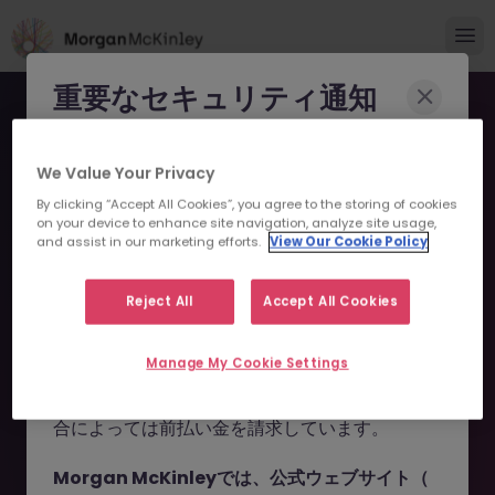
重要なセキュリティ通知
Morgan McKinleyのブランドやコンサルタント
We Value Your Privacy
になりすまし、求職者を詐欺に巻き込もうとする
By clicking “Accept All Cookies”, you agree to the storing of cookies
事例が報告されています。
on your device to enhance site navigation, analyze site usage,
and assist in our marketing efforts.
View Our Cookie Policy
申し訳ございません。こちら
これらの詐欺行為では
偽のウェブサイトやドメイ
ン
（例：
morganmckinleyjob.com
、
の求人の掲載は終了しまし
Reject All
Accept All Cookies
morganmckinleyhire.com
）を使用し、虚偽の
た。
ソーシャルメディアプロフィールを作成した上
Manage My Cookie Settings
で、WhatsApp などのメッセージアプリを通じ
て偽の求人情報を配信し、個人情報の提供や、場
お探しの求人は掲載が終了しました。関連求人をご検討ください。
合によっては前払い金を請求しています。
Morgan McKinleyでは、公式ウェブサイト（