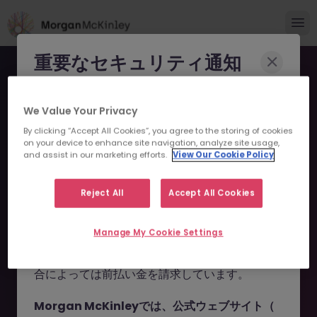
重要なセキュリティ通知
Morgan McKinleyのブランドやコンサルタント
We Value Your Privacy
になりすまし、求職者を詐欺に巻き込もうとする
By clicking “Accept All Cookies”, you agree to the storing of cookies
事例が報告されています。
on your device to enhance site navigation, analyze site usage,
and assist in our marketing efforts.
View Our Cookie Policy
申し訳ございません。こちら
これらの詐欺行為では
偽のウェブサイトやドメイ
ン
（例：
morganmckinleyjob.com
、
の求人の掲載は終了しまし
Reject All
Accept All Cookies
morganmckinleyhire.com
）を使用し、虚偽の
た。
ソーシャルメディアプロフィールを作成した上
Manage My Cookie Settings
で、WhatsApp などのメッセージアプリを通じ
て偽の求人情報を配信し、個人情報の提供や、場
お探しの求人は掲載が終了しました。関連求人をご検討ください。
合によっては前払い金を請求しています。
Morgan McKinleyでは、公式ウェブサイト（