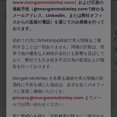
www.morganmckinley.com
）および正規の
連絡手段（@morganmckinley.comで終わる
あなたにおすすめの求人
メールアドレス、LinkedIn、または弊社オフィ
スからの直接の電話）を通じてのみ業務を行って
おります。
[外資系アセマネ] 不動産 プロダクトスペシャリス
【
ト
ド
初めての方にWhatsApp経由で求人情報をご案
内することは一切ありません。同様の詐欺は、世
東京
正社員
業界水準による
界で他の優良な人材紹介会社にも影響を及ぼして
おり、弊社でも引き続き不正行為の監視および報
新着
告を行っております。
詳細へ
昨日
昨
Morgan McKinley を名乗る連絡や求人情報の信
憑性に不安を感じた場合は、必ずお近くのオフィ
スに直接ご連絡いただくか、
もっと見る
privacy@morganmckinley.com
までメー
ルでお問い合わせください。
常に警戒心を持ち、詐欺被害の防止にご協力をお
採用企業様
新着求人
最新トピックス
当社について
法務
クッキーの設定