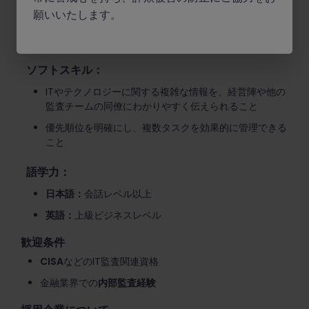
IT監査、ITリスク管理
などの関連実務経験4年以上
願いいたします。
監査フレームワーク・手法・関連ツール
に関する専門知
識
ソフトスキル：
ITやテクノロジーに関する複雑な情報を、経営陣や他の
監査チームの同僚にわかりやすく伝えられること
優先順位を明確にし、複数タスクを効果的に管理できる
こと
語学力：
日本語：
会話レベル以上
英語：
上級ビジネスレベル
歓迎条件
CISA
などのIT監査関連資格
金融業界での
内部監査経験