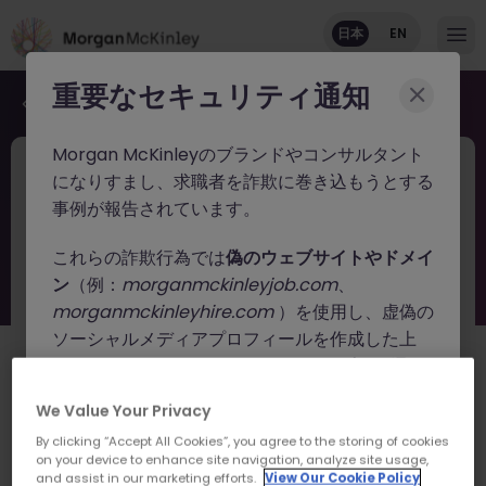
日本
EN
重要なセキュリティ通知
求人検索画面に戻る
Morgan McKinleyのブランドやコンサルタント
JN -092025-1988491
先週
になりすまし、求職者を詐欺に巻き込もうとする
【外資系投資銀行】IT監査（AVP〜VP）｜
事例が報告されています。
金融未経験でも応相談
これらの詐欺行為では
偽のウェブサイトやドメイ
ン
（例：
morganmckinleyjob.com
、
東京
正社員
業界水準による
英語: 流暢
morganmckinleyhire.com
）を使用し、虚偽の
日本語: 基礎会話レベル
ソーシャルメディアプロフィールを作成した上
View in English
で、WhatsApp などのメッセージアプリを通じ
て偽の求人情報を配信し、個人情報の提供や、場
この仕事について
We Value Your Privacy
合によっては前払い金を請求しています。
By clicking “Accept All Cookies”, you agree to the storing of cookies
外資系証券会社
で、
IT監査
に挑戦しませんか？高報酬。
on your device to enhance site navigation, analyze site usage,
Morgan McKinleyでは、公式ウェブサイト（
and assist in our marketing efforts.
View Our Cookie Policy