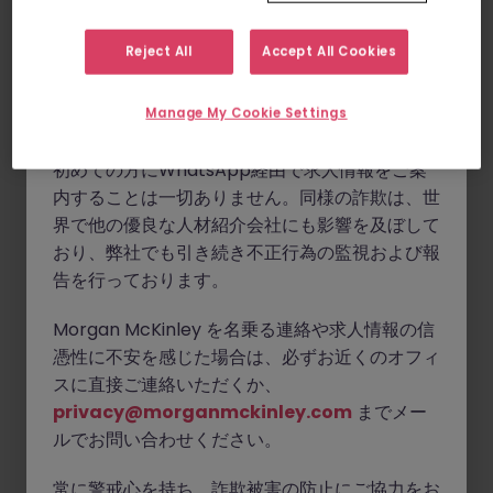
IT監査業務および継続的モニタリング
を通じて、内部統制環
www.morganmckinley.com
）および正規の
境の評価と強化をリード。リスクの特定と影響評価を行い、
連絡手段（@morganmckinley.comで終わる
ステークホルダーと連携してITリスクマネジメントと統制の
Reject All
Accept All Cookies
メールアドレス、LinkedIn、または弊社オフィ
有効性向上に直接貢献できる、やりがいのあるポジションで
スからの直接の電話）を通じてのみ業務を行って
す。
Manage My Cookie Settings
おります。
タイトルはAVP〜VPを想定。
初めての方にWhatsApp経由で求人情報をご案
主な業務内容
内することは一切ありません。同様の詐欺は、世
IT監査や継続的モニタリング
を主導し、コントロールの
界で他の優良な人材紹介会社にも影響を及ぼして
有効性を評価
おり、弊社でも引き続き不正行為の監視および報
リスクの特定・評価
、優先度の設定・対処
告を行っております。
ステークホルダーと連携
し、リスクや統制の有効性を明
Morgan McKinley を名乗る連絡や求人情報の信
確に説明、リスク文化の強化に努めること
憑性に不安を感じた場合は、必ずお近くのオフィ
チームの目標に沿って複数タスクを同時進行で管理する
スに直接ご連絡いただくか、
こと
privacy@morganmckinley.com
までメー
必須条件
ルでお問い合わせください。
経験・スキル：
常に警戒心を持ち、詐欺被害の防止にご協力をお