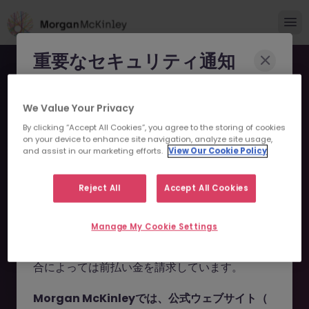
重要なセキュリティ通知
Morgan McKinleyのブランドやコンサルタント
We Value Your Privacy
になりすまし、求職者を詐欺に巻き込もうとする
By clicking “Accept All Cookies”, you agree to the storing of cookies
事例が報告されています。
on your device to enhance site navigation, analyze site usage,
and assist in our marketing efforts.
View Our Cookie Policy
申し訳ございません。こちら
これらの詐欺行為では
偽のウェブサイトやドメイ
ン
（例：
morganmckinleyjob.com
、
の求人の掲載は終了しまし
Reject All
Accept All Cookies
morganmckinleyhire.com
）を使用し、虚偽の
た。
ソーシャルメディアプロフィールを作成した上
Manage My Cookie Settings
で、WhatsApp などのメッセージアプリを通じ
て偽の求人情報を配信し、個人情報の提供や、場
お探しの求人は掲載が終了しました。関連求人をご検討ください。
合によっては前払い金を請求しています。
Morgan McKinleyでは、公式ウェブサイト（