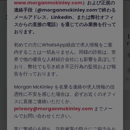
www.morganmckinley.com
）および正規の
連絡手段（@morganmckinley.comで終わる
あなたにおすすめの求人
メールアドレス、LinkedIn、または弊社オフィ
スからの直接の電話）を通じてのみ業務を行って
おります。
[外資系アセマネ] 不動産 プロダクトスペシャリス
【
ト
ド
初めての方にWhatsApp経由で求人情報をご案
内することは一切ありません。同様の詐欺は、世
東京
正社員
業界水準による
界で他の優良な人材紹介会社にも影響を及ぼして
おり、弊社でも引き続き不正行為の監視および報
新着
告を行っております。
詳細へ
昨日
昨
Morgan McKinley を名乗る連絡や求人情報の信
憑性に不安を感じた場合は、必ずお近くのオフィ
スに直接ご連絡いただくか、
もっと見る
privacy@morganmckinley.com
までメー
ルでお問い合わせください。
常に警戒心を持ち、詐欺被害の防止にご協力をお
採用企業様
新着求人
最新トピックス
当社について
法務
クッキーの設定