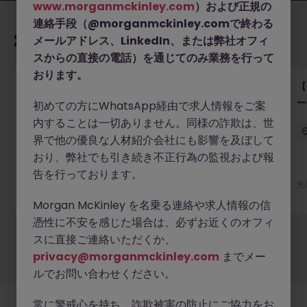
www.morganmckinley.com
）および正規の
連絡手段（@morganmckinley.comで終わる
あなたにおすすめの求人
メールアドレス、LinkedIn、または弊社オフィ
スからの直接の電話）を通じてのみ業務を行って
おります。
【外資系認証サービス】グローバルキーアカウントマ
【
ネージャー｜横浜勤務
ー
初めての方にWhatsApp経由で求人情報をご案
以
内することは一切ありません。同様の詐欺は、世
横浜
正社員
業界水準による
界で他の優良な人材紹介会社にも影響を及ぼして
おり、弊社でも引き続き不正行為の監視および報
告を行っております。
5 日前
詳細へ
先
Morgan McKinley を名乗る連絡や求人情報の信
憑性に不安を感じた場合は、必ずお近くのオフィ
スに直接ご連絡いただくか、
もっと見る
privacy@morganmckinley.com
までメー
ルでお問い合わせください。
常に警戒心を持ち、詐欺被害の防止にご協力をお
採用企業様
新着求人
最新トピックス
当社について
法務
クッキーの設定