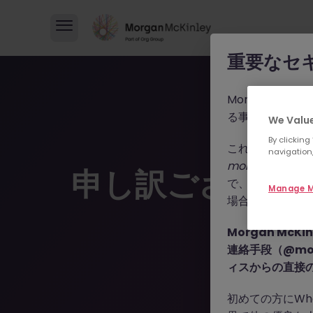
重要なセ
Morgan M
る事例が報告さ
We Value
By clicking
これらの詐欺行
navigation,
morganmckinle
申し訳ございま
で、WhatsA
Manage M
場合によっては
Morgan Mc
連絡手段（@mor
ィスからの直接
初めての方にWh