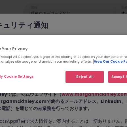
職種
勤
す
キュリティ通知
cKinleyのブランドやコンサルタントになりすまし、求職者を詐欺
れています。
 Your Privacy
 “Accept All Cookies”, you agree to the storing of cookies on your device to enh
為では
偽のウェブサイトやドメイン
（例：
morganmckinleyjo
 analyze site usage, and assist in our marketing efforts.
View Our Cookie Po
yhire.com
）を使用し、虚偽のソーシャルメディアプロフィ
せん。こちらの求人の
pp などのメッセージアプリを通じて偽の求人情報を配信し、個
y Cookie Settings
Reject All
Accept A
前払い金を請求しています。
た。
Kinleyでは、公式ウェブサイト（
www.morganmckinley.co
ganmckinley.comで終わるメールアドレス、LinkedI
の電話）を通じてのみ業務を行っております。
お探しの求人は掲載が終了しました。関連求人をご検討ください。
atsApp経由で求人情報をご案内することは一切ありません