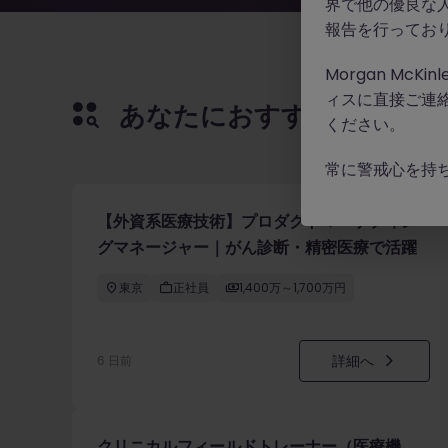
界で他の優良な
報告を行ってお
Morgan Mc
ィスに直接ご連
あなたにおすすめの求人
ください。
常に警戒心を持
【外資系医療技術】プロダクトマーケティン
グマネージャー｜がん診断・精密医療で活躍
東京
正社員
1,400万～1,700万円
詳細へ
6 日前
クリニカルフィールドトレーナー（医療機