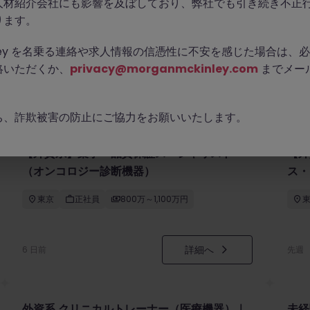
人材紹介会社にも影響を及ぼしており、弊社でも引き続き不正
ります。
Kinley を名乗る連絡や求人情報の信憑性に不安を感じた場合は
絡いただくか、
privacy@morganmckinley.com
までメー
ち、詐欺被害の防止にご協力をお願いいたします。
【外資系】薬事・品質保証スペシャリスト
【外
（オンコロジー診断機器）
ス・
貢献
東京
正社員
800万～1,100万円
詳細へ
6 日前
先週
外資系 クリニカルトレーナー（医療機器）｜
未経