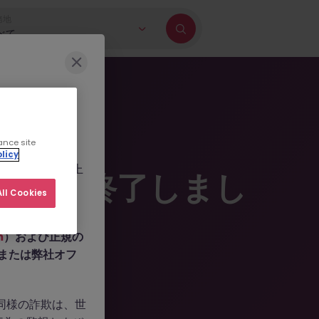
務地
べて
に巻き込もうとす
ance site
b.com
、
licy
ールを作成した上
掲載は終了しまし
人情報の提供や、
ll Cookies
m
）および正規の
n、または弊社オフ
。同様の詐欺は、世