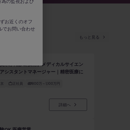
行為の監視および
、必ずお近くのオフ
ルでお問い合わせ
もっと見る
資系がん診断技術】メディカルサイエン
アシスタントマネージャー｜精密医療に
東京
正社員
800万～1,100万円
詳細へ
験OK 医療営業