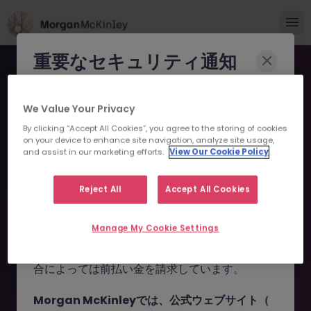
重要なセキュリティ通知
Morgan McKinleyのブランドやコンサルタント
We Value Your Privacy
になりすまし、求職者を詐欺に巻き込もうとする
By clicking “Accept All Cookies”, you agree to the storing of cookies
事例が報告されています。
on your device to enhance site navigation, analyze site usage,
and assist in our marketing efforts.
View Our Cookie Policy
申し訳ございません。こちら
これらの詐欺行為では
偽のウェブサイトやドメイ
ン
（例：
morganmckinleyjob.com
、
の求人の掲載は終了しまし
Reject All
Accept All Cookies
morganmckinleyhire.com
）を使用し、虚偽の
た。
ソーシャルメディアプロフィールを作成した上
Manage My Cookie Settings
で、WhatsApp などのメッセージアプリを通じ
て偽の求人情報を配信し、個人情報の提供や、場
お探しの求人は掲載が終了しました。関連求人をご検討ください。
合によっては前払い金を請求しています。
Morgan McKinleyでは、公式ウェブサイト（