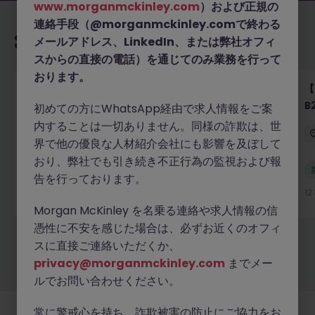
www.morganmckinley.com
）および正規の
連絡手段（@morganmckinley.comで終わる
あなたにおすすめの求人
メールアドレス、LinkedIn、または弊社オフィ
スからの直接の電話）を通じてのみ業務を行って
おります。
【グローバルIT企業】ServiceNowプロジェクトマネ
【
ージャー｜ハイブリッド勤務可
B
初めての方にWhatsApp経由で求人情報をご案
内することは一切ありません。同様の詐欺は、世
東京
有期雇用
業界水準による
界で他の優良な人材紹介会社にも影響を及ぼして
おり、弊社でも引き続き不正行為の監視および報
新着
告を行っております。
詳細へ
7 時間前
1
Morgan McKinley を名乗る連絡や求人情報の信
憑性に不安を感じた場合は、必ずお近くのオフィ
スに直接ご連絡いただくか、
もっと見る
privacy@morganmckinley.com
までメー
ルでお問い合わせください。
常に警戒心を持ち、詐欺被害の防止にご協力をお
採用企業様
新着求人
最新トピックス
当社について
法務
クッキーの設定