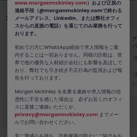
www.morganmckinley.com
）および正規の
連絡手段（@morganmckinley.comで終わる
あなたにおすすめの求人
メールアドレス、LinkedIn、または弊社オフィ
スからの直接の電話）を通じてのみ業務を行って
おります。
【日系テック大手】DevOpsエンジニア（派遣）｜
グ
FinTech決済基盤
パ
初めての方にWhatsApp経由で求人情報をご案
内することは一切ありません。同様の詐欺は、世
東京
有期雇用
業界水準による
界で他の優良な人材紹介会社にも影響を及ぼして
おり、弊社でも引き続き不正行為の監視および報
新着
告を行っております。
詳細へ
昨日
昨
Morgan McKinley を名乗る連絡や求人情報の信
憑性に不安を感じた場合は、必ずお近くのオフィ
スに直接ご連絡いただくか、
もっと見る
privacy@morganmckinley.com
までメー
ルでお問い合わせください。
常に警戒心を持ち、詐欺被害の防止にご協力をお
採用企業様
新着求人
最新トピックス
当社について
法務
クッキーの設定