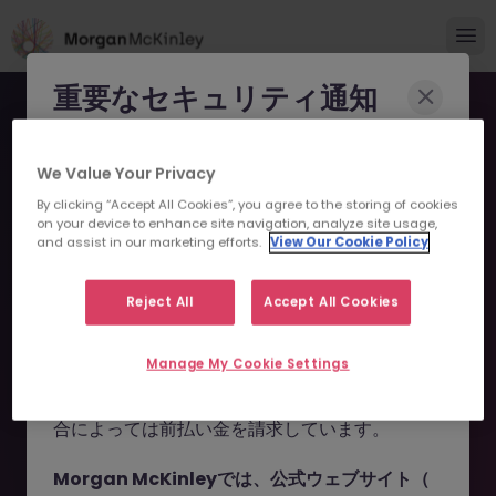
重要なセキュリティ通知
Morgan McKinleyのブランドやコンサルタント
We Value Your Privacy
になりすまし、求職者を詐欺に巻き込もうとする
By clicking “Accept All Cookies”, you agree to the storing of cookies
事例が報告されています。
on your device to enhance site navigation, analyze site usage,
and assist in our marketing efforts.
View Our Cookie Policy
申し訳ございません。こちら
これらの詐欺行為では
偽のウェブサイトやドメイ
ン
（例：
morganmckinleyjob.com
、
の求人の掲載は終了しまし
Reject All
Accept All Cookies
morganmckinleyhire.com
）を使用し、虚偽の
た。
ソーシャルメディアプロフィールを作成した上
Manage My Cookie Settings
で、WhatsApp などのメッセージアプリを通じ
て偽の求人情報を配信し、個人情報の提供や、場
お探しの求人は掲載が終了しました。関連求人をご検討ください。
合によっては前払い金を請求しています。
Morgan McKinleyでは、公式ウェブサイト（