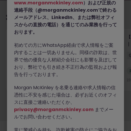
www.morganmckinley.com
）および正規の
連絡手段（@morganmckinley.comで終わる
あなたにおすすめの求人
メールアドレス、LinkedIn、または弊社オフィ
スからの直接の電話）を通じてのみ業務を行って
おります。
【外資系大手銀行】シニアリーガルカウンセル｜バン
【
キング・マーケット・証券サービス法務
｜
初めての方にWhatsApp経由で求人情報をご案
内することは一切ありません。同様の詐欺は、世
東京
正社員
業界水準による
界で他の優良な人材紹介会社にも影響を及ぼして
おり、弊社でも引き続き不正行為の監視および報
新着
告を行っております。
詳細へ
23 時間前
2
Morgan McKinley を名乗る連絡や求人情報の信
憑性に不安を感じた場合は、必ずお近くのオフィ
スに直接ご連絡いただくか、
もっと見る
privacy@morganmckinley.com
までメー
ルでお問い合わせください。
常に警戒心を持ち、詐欺被害の防止にご協力をお
採用企業様
新着求人
最新トピックス
当社について
法務
クッキーの設定