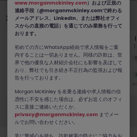
www.morganmckinley.com
）および正規の
連絡手段（@morganmckinley.comで終わる
あなたにおすすめの求人
メールアドレス、LinkedIn、または弊社オフィ
スからの直接の電話）を通じてのみ業務を行って
おります。
【グローバルテック企業】テクニカルプロダクトマー
【
ケター／テクニカルライター（バイリンガル優遇・派
｜
初めての方にWhatsApp経由で求人情報をご案
遣）
内することは一切ありません。同様の詐欺は、世
東京
有期雇用
時給 3000円～3500円
界で他の優良な人材紹介会社にも影響を及ぼして
おり、弊社でも引き続き不正行為の監視および報
新着
告を行っております。
詳細へ
昨日
昨
Morgan McKinley を名乗る連絡や求人情報の信
憑性に不安を感じた場合は、必ずお近くのオフィ
スに直接ご連絡いただくか、
もっと見る
privacy@morganmckinley.com
までメー
ルでお問い合わせください。
常に警戒心を持ち、詐欺被害の防止にご協力をお
採用企業様
新着求人
最新トピックス
当社について
法務
クッキーの設定