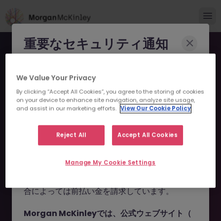
重要なセキュリティ通知
Morgan McKinleyのブランドやコンサルタント
We Value Your Privacy
になりすまし、求職者を詐欺に巻き込もうとする
By clicking “Accept All Cookies”, you agree to the storing of cookies
事例が報告されています。
on your device to enhance site navigation, analyze site usage,
and assist in our marketing efforts.
View Our Cookie Policy
申し訳ございません。こちら
これらの詐欺行為では
偽のウェブサイトやドメイ
ン
（例：
morganmckinleyjob.com
、
の求人の掲載は終了しまし
Reject All
Accept All Cookies
morganmckinleyhire.com
）を使用し、虚偽の
た。
ソーシャルメディアプロフィールを作成した上
Manage My Cookie Settings
で、WhatsApp などのメッセージアプリを通じ
て偽の求人情報を配信し、個人情報の提供や、場
お探しの求人は掲載が終了しました。関連求人をご検討ください。
合によっては前払い金を請求しています。
Morgan McKinleyでは、公式ウェブサイト（