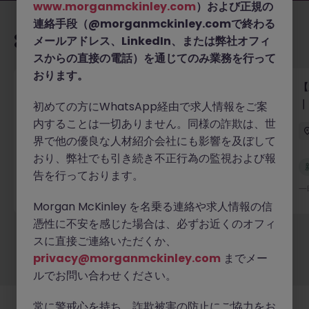
www.morganmckinley.com
）および正規の
連絡手段（@morganmckinley.comで終わる
あなたにおすすめの求人
メールアドレス、LinkedIn、または弊社オフィ
スからの直接の電話）を通じてのみ業務を行って
おります。
【外資系フィンテック】規制対応コンプライアンス｜
【
サービス設計にも積極貢献
｜
初めての方にWhatsApp経由で求人情報をご案
内することは一切ありません。同様の詐欺は、世
東京
正社員
業界水準による
界で他の優良な人材紹介会社にも影響を及ぼして
おり、弊社でも引き続き不正行為の監視および報
新着
告を行っております。
詳細へ
一昨日
一
Morgan McKinley を名乗る連絡や求人情報の信
憑性に不安を感じた場合は、必ずお近くのオフィ
スに直接ご連絡いただくか、
もっと見る
privacy@morganmckinley.com
までメー
ルでお問い合わせください。
常に警戒心を持ち、詐欺被害の防止にご協力をお
採用企業様
新着求人
最新トピックス
当社について
法務
クッキーの設定