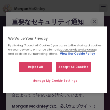
重要なセキュリティ通知
Morgan McKinleyのブランドやコンサルタント
We Value Your Privacy
になりすまし、求職者を詐欺に巻き込もうとする
By clicking “Accept All Cookies”, you agree to the storing of cookies
事例が報告されています。
on your device to enhance site navigation, analyze site usage,
and assist in our marketing efforts.
View Our Cookie Policy
申し訳ございません。こちら
これらの詐欺行為では
偽のウェブサイトやドメイ
ン
（例：
morganmckinleyjob.com
、
の求人の掲載は終了しまし
Reject All
Accept All Cookies
morganmckinleyhire.com
）を使用し、虚偽の
た。
ソーシャルメディアプロフィールを作成した上
Manage My Cookie Settings
で、WhatsApp などのメッセージアプリを通じ
て偽の求人情報を配信し、個人情報の提供や、場
お探しの求人は掲載が終了しました。関連求人をご検討ください。
合によっては前払い金を請求しています。
Morgan McKinleyでは、公式ウェブサイト（