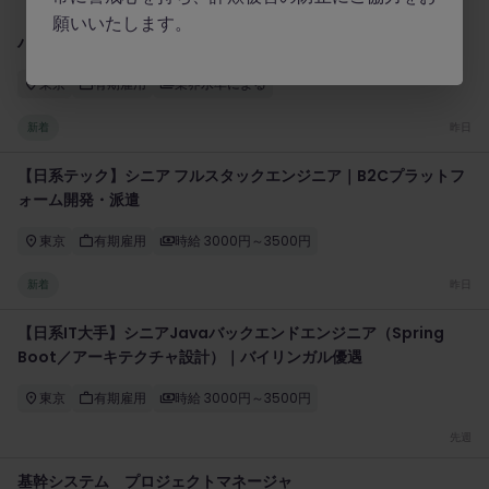
【グローバルIT企業】ServiceNowプロジェクトマネージャー｜
願いいたします。
ハイブリッド勤務可
東京
有期雇用
業界水準による
新着
昨日
【日系テック】シニア フルスタックエンジニア｜B2Cプラットフ
ォーム開発・派遣
東京
有期雇用
時給 3000円～3500円
新着
昨日
【日系IT大手】シニアJavaバックエンドエンジニア（Spring
Boot／アーキテクチャ設計）｜バイリンガル優遇
東京
有期雇用
時給 3000円～3500円
先週
基幹システム プロジェクトマネージャ