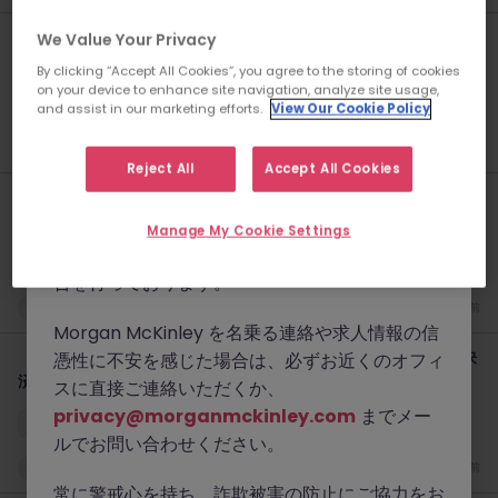
www.morganmckinley.com
）および正規の
【日系グローバルIT】シニアプロダクトマネージャー｜大規模決
連絡手段（@morganmckinley.comで終わる
We Value Your Privacy
済プラットフォーム（派遣）
メールアドレス、LinkedIn、または弊社オフィ
By clicking “Accept All Cookies”, you agree to the storing of cookies
on your device to enhance site navigation, analyze site usage,
スからの直接の電話）を通じてのみ業務を行って
東京
有期雇用
時給 3500円～4000円
and assist in our marketing efforts.
View Our Cookie Policy
おります。
新着
4 時間前
初めての方にWhatsApp経由で求人情報をご案
Reject All
Accept All Cookies
【日系グローバルTech】シニアアプリケーションアーキテクト
内することは一切ありません。同様の詐欺は、世
（派遣｜日英バイリンガル優遇
界で他の優良な人材紹介会社にも影響を及ぼして
Manage My Cookie Settings
おり、弊社でも引き続き不正行為の監視および報
東京
有期雇用
時給 3000円～3500円
告を行っております。
新着
4 時間前
Morgan McKinley を名乗る連絡や求人情報の信
【日系Fintech企業】Javaバックエンドエンジニア（派遣）｜決
憑性に不安を感じた場合は、必ずお近くのオフィ
済システム開発
スに直接ご連絡いただくか、
privacy@morganmckinley.com
までメー
東京
有期雇用
時給 3000円～3500円
ルでお問い合わせください。
新着
4 時間前
常に警戒心を持ち、詐欺被害の防止にご協力をお