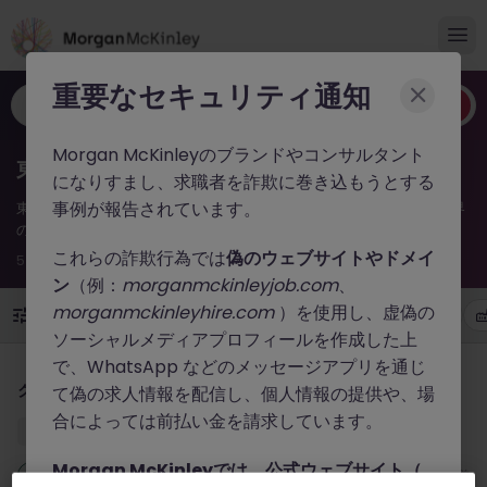
重要なセキュリティ通知
職種やキーワードなど
Morgan McKinleyのブランドやコンサルタント
東京のIT・テクノロジー新着求人（2026年）
になりすまし、求職者を詐欺に巻き込もうとする
事例が報告されています。
東京のIT・テクノロジーの求人ならMorgan McKinley。2026年の業界
の注目求人を押さえて、キャリアを次のステージへ。
これらの詐欺行為では
偽のウェブサイトやドメイ
54件の求人があります
ン
（例：
morganmckinleyjob.com
、
morganmckinleyhire.com
）を使用し、虚偽の
勤務地
雇用形態
年収
職種
ソーシャルメディアプロフィールを作成した上
で、WhatsApp などのメッセージアプリを通じ
【グローバルテック企業】テクニカルプロダクトマーケター／テ
クニカルライター（バイリンガル優遇・派遣）
て偽の求人情報を配信し、個人情報の提供や、場
合によっては前払い金を請求しています。
東京
有期雇用
時給 3000円～3500円
Morgan McKinleyでは、公式ウェブサイト（
新着
4 時間前