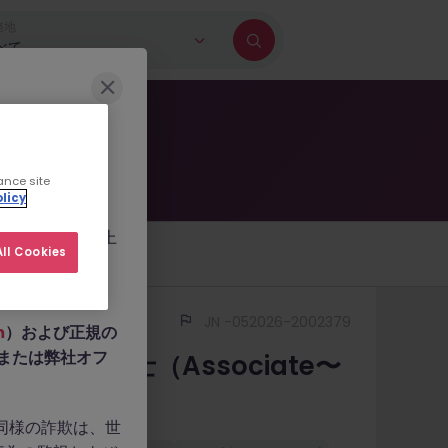
務地
べて
に巻き込もうとす
ance site
licy
b.com
、
ールを作成した上
ll Cookies
人情報の提供や、
ciate〜Senior
エントリーする
JN -052026-2002379
m
）および正規の
n、または弊社オフ
法務弁護士（Associate〜
｜東京
。同様の詐欺は、世