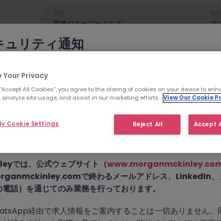
職種
勤
す
キュリティ通知
年）
cKinleyのブランドやコンサルタントになりすまし、求職者を詐欺
 Your Privacy
年の業界の注目求人を押さえて、キャリアを次のステージへ。
れています。
 “Accept All Cookies”, you agree to the storing of cookies on your device to enh
 analyze site usage, and assist in our marketing efforts.
View Our Cookie Po
為では
偽のウェブサイトやドメイン
（例：
morganmckinleyjo
yhire.com
）を使用し、虚偽のソーシャルメディアプロフィ
y Cookie Settings
種
業界
Reject All
Accept A
pp などのメッセージアプリを通じて偽の求人情報を配信し、個
前払い金を請求しています。
【外資系法律事務所】金融法務弁護士（Asso
〜Senior
4 週間前
Associate）｜東京
Kinleyでは、公式ウェブサイト（
www.morganmckinley.co
ganmckinley.comで終わるメールアドレス、LinkedI
【外資系法律事務所】金融
の電話）を通じてのみ業務を行っております。
Senior Associate）
4 週間前
atsApp経由で求人情報をご案内することは一切ありません