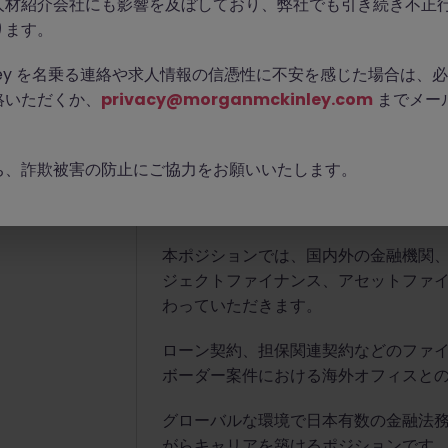
人材紹介会社にも影響を及ぼしており、弊社でも引き続き不正
東京
正社員
2,500万～3,000万円
ります。
エントリーする
Kinley を名乗る連絡や求人情報の信憑性に不安を感じた場合は
絡いただくか、
privacy@morganmckinley.com
までメー
この仕事について
ち、詐欺被害の防止にご協力をお願いいたします。
世界トップクラスの外資系法律事務所
シニアアソシエイト）を募集していま
本ポジションでは、国内外の金融機関
ジェクトファイナンス、アセットファ
わっていただきます。
ローン契約、担保関連契約などのファ
ボーダー案件における海外オフィスと
グローバルな環境で日本有数の金融法
がらキャリアを築けるポジションです