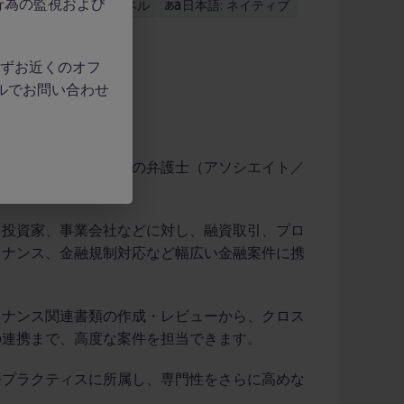
行為の監視および
英語: ビジネスレベル
日本語: ネイティブ
、必ずお近くのオフ
ルでお問い合わせ
にて、金融法務チームの弁護士（アソシエイト／
す。
、投資家、事業会社などに対し、融資取引、プロ
イナンス、金融規制対応など幅広い金融案件に携
イナンス関連書類の作成・レビューから、クロス
の連携まで、高度な案件を担当できます。
務プラクティスに所属し、専門性をさらに高めな
。