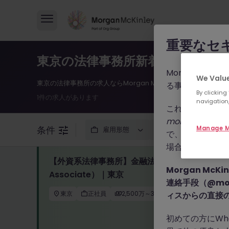
重要なセ
東京の法律事務所新着求人（2026
Morgan M
We Value
東京の法律事務所の求人ならMorgan McKinley。2026
る事例が報告さ
By clicking
1件の求人があります
navigation,
これらの詐欺行
morganmckinle
条件
Manage M
雇用形態
年収
職
で、WhatsA
場合によっては
【外資系法律事務所】金融法務弁護士（Associate
Morgan Mc
Associate）｜東京
連絡手段（@mor
東京
正社員
2,500万～3,000万円
ィスからの直接
初めての方にWh