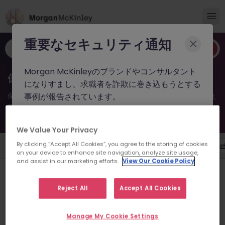
重要なセキュリティ通知
職種やキーワードなど
Morgan McKinleyのブランドやコンサルタント
保険新着求人（2026年）
になりすまし、求職者を詐欺に巻き込もうとする
事例が報告されています。
保険の求人ならMorgan McKinley。2026年の業界の注目求人を押さえ
て、キャリアを次のステージへ。
これらの詐欺行為では
偽のウェブサイトやドメイ
10件の求人があります
We Value Your Privacy
ン
（例：
morganmckinleyjob.com
、
morganmckinleyhire.com
）を使用し、虚偽の
By clicking “Accept All Cookies”, you agree to the storing of cookies
勤務地
雇用形態
年収
職種
on your device to enhance site navigation, analyze site usage,
ソーシャルメディアプロフィールを作成した上
and assist in our marketing efforts.
View Our Cookie Policy
で、WhatsApp などのメッセージアプリを通じ
【欧州系保険会社】経理財務マネージャー（CFO候補）｜業界経
験なくてもOK
て偽の求人情報を配信し、個人情報の提供や、場
Reject All
Accept All Cookies
合によっては前払い金を請求しています。
東京
正社員
1,100万～1,400万円
Morgan McKinleyでは、公式ウェブサイト（
Manage My Cookie Settings
5 日前