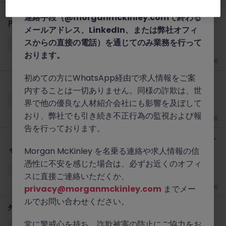
www.morganmckinley.com
）および正規の
【欧州系保険会社】QAリード（派遣）｜保険DX・時給4,000
連絡手段（@morganmckinley.comで終わる
円〜
メールアドレス、LinkedIn、または弊社オフィ
スからの直接の電話）を通じてのみ業務を行って
東京
有期雇用
時給 4000円～5000円
おります。
先週
初めての方にWhatsApp経由で求人情報をご案
【米系金融】財務監査｜Big 4からの転職も歓迎
内することは一切ありません。同様の詐欺は、世
東京
正社員
業界水準による
界で他の優良な人材紹介会社にも影響を及ぼして
おり、弊社でも引き続き不正行為の監視および報
先週
告を行っております。
【外資系大手プロフェッショナルサービス】M&Aリーガルスペシ
ャリスト
Morgan McKinley を名乗る連絡や求人情報の信
憑性に不安を感じた場合は、必ずお近くのオフィ
東京
正社員
1,400万～1,700万円
スに直接ご連絡いただくか、
privacy@morganmckinley.com
までメー
2 週間前
ルでお問い合わせください。
外資系保険会社での内部監査
常に警戒心を持ち、詐欺被害の防止にご協力をお