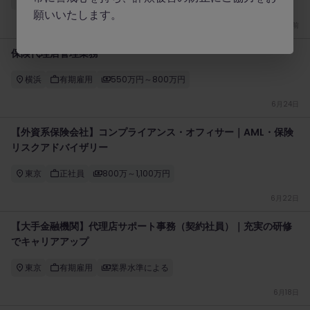
東京
正社員
業界水準による
願いいたします。
2 週間前
保険代理店管理業務
横浜
有期雇用
550万円～800万円
6月24日
【外資系保険会社】コンプライアンス・オフィサー｜AML・保険
リスクアドバイザリー
東京
正社員
800万～1,100万円
6月22日
【大手金融機関】代理店サポート事務（契約社員）｜充実の研修
でキャリアアップ
東京
有期雇用
業界水準による
6月18日