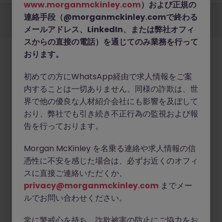
www.morganmckinley.com
）および正規の
採用企業様
新着求人
最新トピックス
当社について
法務
クッキーの設定
連絡手段（@morganmckinley.comで終わる
©
2026
Morgan McKinley
メールアドレス、LinkedIn、または弊社オフィ
スからの直接の電話）を通じてのみ業務を行って
おります。
初めての方にWhatsApp経由で求人情報をご案
内することは一切ありません。同様の詐欺は、世
界で他の優良な人材紹介会社にも影響を及ぼして
おり、弊社でも引き続き不正行為の監視および報
告を行っております。
Morgan McKinley を名乗る連絡や求人情報の信
憑性に不安を感じた場合は、必ずお近くのオフィ
スに直接ご連絡いただくか、
privacy@morganmckinley.com
までメー
ルでお問い合わせください。
常に警戒心を持ち、詐欺被害の防止にご協力をお