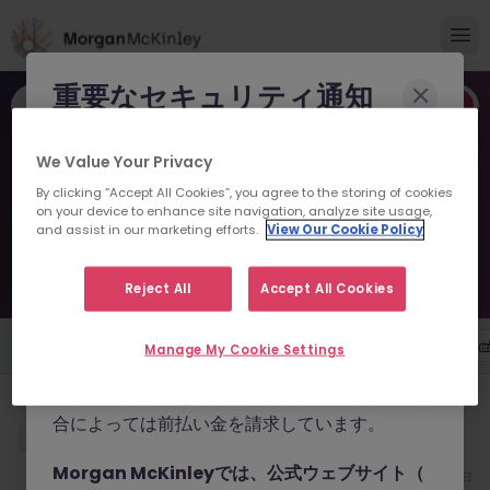
重要なセキュリティ通知
職種やキーワードなど
Morgan McKinleyのブランドやコンサルタント
We Value Your Privacy
経理マネージャー、経理財務部長 - 経理＆財
になりすまし、求職者を詐欺に巻き込もうとする
務新着求人
By clicking “Accept All Cookies”, you agree to the storing of cookies
事例が報告されています。
on your device to enhance site navigation, analyze site usage,
and assist in our marketing efforts.
View Our Cookie Policy
経理マネージャー、経理財務部長 - 経理＆財務新着求人を検索。経理＆
これらの詐欺行為では
偽のウェブサイトやドメイ
財務新着求人の採用トレンドもわかります。
ン
（例：
morganmckinleyjob.com
、
1件の求人があります
Reject All
Accept All Cookies
morganmckinleyhire.com
）を使用し、虚偽の
ソーシャルメディアプロフィールを作成した上
勤務地
雇用形態
年収
職種
Manage My Cookie Settings
で、WhatsApp などのメッセージアプリを通じ
て偽の求人情報を配信し、個人情報の提供や、場
【日本発フィンテック】CFO（最高財務責任者）｜シリーズA
合によっては前払い金を請求しています。
東京
正社員
業界水準による
Morgan McKinleyでは、公式ウェブサイト（
6月12日