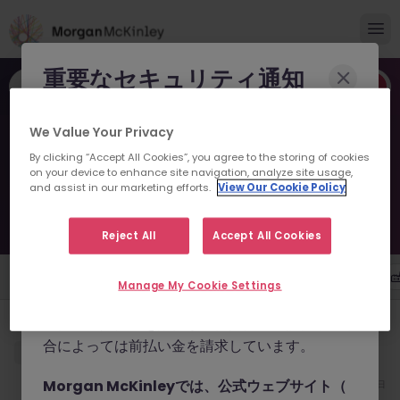
重要なセキュリティ通知
職種やキーワードなど
Morgan McKinleyのブランドやコンサルタント
We Value Your Privacy
横浜の人事新着求人
になりすまし、求職者を詐欺に巻き込もうとする
By clicking “Accept All Cookies”, you agree to the storing of cookies
事例が報告されています。
横浜の人事新着求人をお探しならMorgan McKinley。自分に合った仕
on your device to enhance site navigation, analyze site usage,
事を見つけて、キャリアを次のステージへ。独占案件・非公開案件も多
and assist in our marketing efforts.
View Our Cookie Policy
数。
これらの詐欺行為では
偽のウェブサイトやドメイ
1件の求人があります
ン
（例：
morganmckinleyjob.com
、
Reject All
Accept All Cookies
morganmckinleyhire.com
）を使用し、虚偽の
ソーシャルメディアプロフィールを作成した上
勤務地
雇用形態
年収
職種
Manage My Cookie Settings
で、WhatsApp などのメッセージアプリを通じ
【外資系IT】採用担当者｜リーダー候補
て偽の求人情報を配信し、個人情報の提供や、場
合によっては前払い金を請求しています。
横浜
正社員
800万～1,100万円
Morgan McKinleyでは、公式ウェブサイト（
6月22日