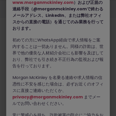
www.morganmckinley.com
）および正規の
採用企業様
新着求人
最新トピックス
当社について
法務
クッキーの設定
連絡手段（@morganmckinley.comで終わる
©
2026
Morgan McKinley
メールアドレス、LinkedIn、または弊社オフィ
スからの直接の電話）を通じてのみ業務を行って
おります。
初めての方にWhatsApp経由で求人情報をご案
内することは一切ありません。同様の詐欺は、世
界で他の優良な人材紹介会社にも影響を及ぼして
おり、弊社でも引き続き不正行為の監視および報
告を行っております。
Morgan McKinley を名乗る連絡や求人情報の信
憑性に不安を感じた場合は、必ずお近くのオフィ
スに直接ご連絡いただくか、
privacy@morganmckinley.com
までメー
ルでお問い合わせください。
常に警戒心を持ち、詐欺被害の防止にご協力をお