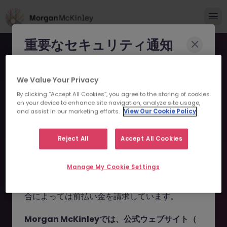
重要なセキュリティ通知
Morgan McKinleyのブランドやコンサルタント
We Value Your Privacy
になりすまし、求職者を詐欺に巻き込もうとする
By clicking “Accept All Cookies”, you agree to the storing of cookies
事例が報告されています。
on your device to enhance site navigation, analyze site usage,
and assist in our marketing efforts.
View Our Cookie Policy
申し訳ございません。こちら
これらの詐欺行為では
偽のウェブサイトやドメイ
ン
（例：
morganmckinleyjob.com
、
の求人の掲載は終了しまし
Reject All
Accept All Cookies
morganmckinleyhire.com
）を使用し、虚偽の
た。
ソーシャルメディアプロフィールを作成した上
Manage My Cookie Settings
で、WhatsApp などのメッセージアプリを通じ
て偽の求人情報を配信し、個人情報の提供や、場
お探しの求人は掲載が終了しました。関連求人をご検討ください。
合によっては前払い金を請求しています。
Morgan McKinleyでは、公式ウェブサイト（