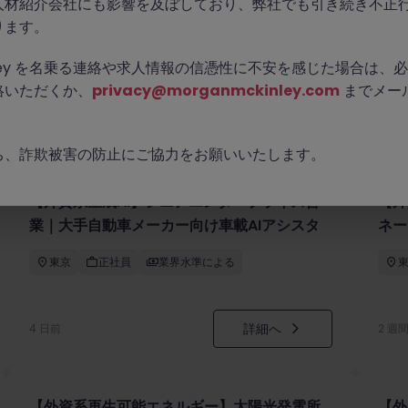
人材紹介会社にも影響を及ぼしており、弊社でも引き続き不正
ります。
Kinley を名乗る連絡や求人情報の信憑性に不安を感じた場合は
絡いただくか、
privacy@morganmckinley.com
までメー
ち、詐欺被害の防止にご協力をお願いいたします。
【外資系生成AI】シニアエンタープライズ営
【外
業｜大手自動車メーカー向け車載AIアシスタ
ネー
ント
東京
正社員
業界水準による
詳細へ
4 日前
2 週
【外資系再生可能エネルギー】太陽光発電所
【外