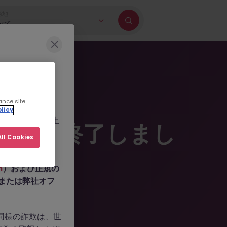
務地
べて
に巻き込もうとす
ance site
b.com
、
licy
ールを作成した上
掲載は終了しまし
人情報の提供や、
ll Cookies
m
）および正規の
n、または弊社オフ
。同様の詐欺は、世