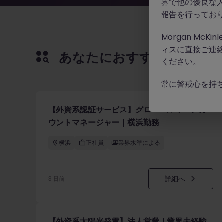
界で他の優良な
報告を行ってお
Morgan Mc
ィスに直接ご連
あなたにおすすめの求人
ください。
常に警戒心を持
【外資系認証サービス】グローバルキーアカ
ウントマネージャー｜横浜勤務
横浜
正社員
業界水準による
詳細へ
3 日前
【外資系太陽光発電】法人営業｜業界未経験