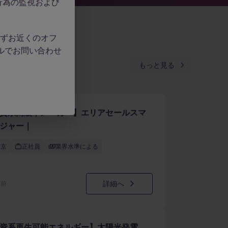
行為の監視および
、必ずお近くのオフ
ルでお問い合わせ
もっと見る
資系高級車メーカー】エリアセールスマ
ジャー｜
東京
正社員
業界水準による
詳細へ
間前
資系再生可能エネルギー】太陽光発電