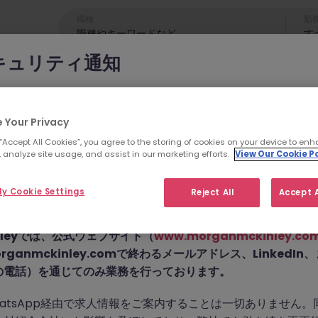
職種
勤
す
キュリティ通知
cKinleyのブランドやコンサルタントになりすまし、求職者を詐欺
れています。
 Your Privacy
 “Accept All Cookies”, you agree to the storing of cookies on your device to enh
為では
偽のウェブサイトやドメイン
（例：
morganmckinleyjo
 analyze site usage, and assist in our marketing efforts.
View Our Cookie Po
yhire.com
）を使用し、虚偽のソーシャルメディアプロフィ
せん。こちらの求人の
pp などのメッセージアプリを通じて偽の求人情報を配信し、個
y Cookie Settings
Reject All
Accept A
前払い金を請求しています。
た。
Kinleyでは、公式ウェブサイト（
www.morganmckinley.co
ganmckinley.comで終わるメールアドレス、LinkedI
の電話）を通じてのみ業務を行っております。
お探しの求人は掲載が終了しました。関連求人をご検討ください。
atsApp経由で求人情報をご案内することは一切ありません