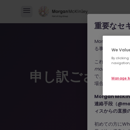
重要なセ
Morgan M
る事例が報告さ
We Value
By clicking
これらの詐欺行
navigation,
morganmckinle
申し訳ございま
で、WhatsA
Manage M
場合によっては
Morgan Mc
連絡手段（@mor
ィスからの直接
初めての方にWh