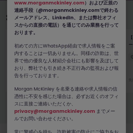
www.morganmckinley.com
）および正規の
連絡手段（@morganmckinley.comで終わる
あなたにおすすめの求人
メールアドレス、LinkedIn、または弊社オフィ
スからの直接の電話）を通じてのみ業務を行って
おります。
【外資系認証サービス】グローバルキーアカウントマ
【
ネージャー｜横浜勤務
ー
初めての方にWhatsApp経由で求人情報をご案
以
内することは一切ありません。同様の詐欺は、世
横浜
正社員
業界水準による
界で他の優良な人材紹介会社にも影響を及ぼして
おり、弊社でも引き続き不正行為の監視および報
告を行っております。
4 日前
詳細へ
先
Morgan McKinley を名乗る連絡や求人情報の信
憑性に不安を感じた場合は、必ずお近くのオフィ
スに直接ご連絡いただくか、
もっと見る
privacy@morganmckinley.com
までメー
ルでお問い合わせください。
常に警戒心を持ち、詐欺被害の防止にご協力をお
採用企業様
新着求人
最新トピックス
当社について
法務
クッキーの設定