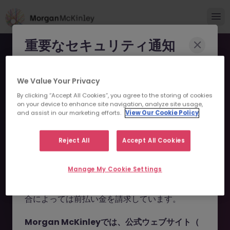
重要なセキュリティ通知
Morgan McKinleyのブランドやコンサルタント
We Value Your Privacy
になりすまし、求職者を詐欺に巻き込もうとする
By clicking “Accept All Cookies”, you agree to the storing of cookies
事例が報告されています。
on your device to enhance site navigation, analyze site usage,
and assist in our marketing efforts.
View Our Cookie Policy
申し訳ございません。こちら
これらの詐欺行為では
偽のウェブサイトやドメイ
ン
（例：
morganmckinleyjob.com
、
の求人の掲載は終了しまし
Reject All
Accept All Cookies
morganmckinleyhire.com
）を使用し、虚偽の
た。
ソーシャルメディアプロフィールを作成した上
Manage My Cookie Settings
で、WhatsApp などのメッセージアプリを通じ
て偽の求人情報を配信し、個人情報の提供や、場
お探しの求人は掲載が終了しました。関連求人をご検討ください。
合によっては前払い金を請求しています。
Morgan McKinleyでは、公式ウェブサイト（