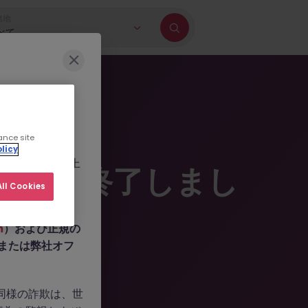
務地
べて
に巻き込もうとす
ance site
b.com
、
licy
ールを作成した上
掲載は終了しまし
人情報の提供や、
ll Cookies
m
）および正規の
n、または弊社オフ
。同様の詐欺は、世