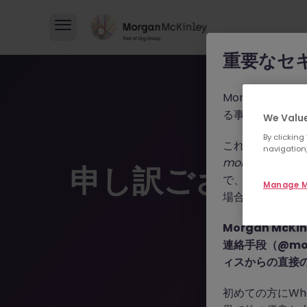
重要なセ
Morgan M
る事例が報告さ
We Value
By clicking
これらの詐欺行
navigation,
morganmckinle
申し訳ございま
で、WhatsA
Manage M
場合によっては
Morgan Mc
連絡手段（@mor
ィスからの直接
初めての方にWh