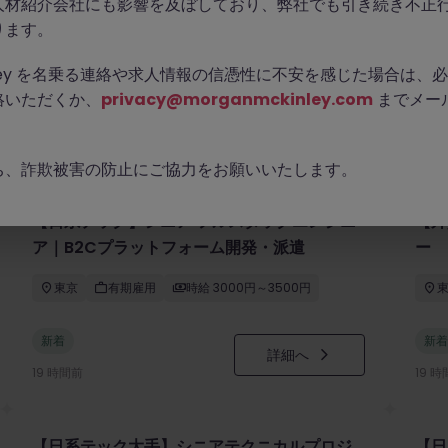
人材紹介会社にも影響を及ぼしており、弊社でも引き続き不正
ります。
Kinley を名乗る連絡や求人情報の信憑性に不安を感じた場合は
絡いただくか、
privacy@morganmckinley.com
までメー
ち、詐欺被害の防止にご協力をお願いいたします。
【日系テック】シニア フルスタックエンジニ
【外
ア｜B2Cプラットフォーム開発・派遣
ー
東京
有期雇用
時給 3000円～3500円
新着
新着
詳細へ
19 時間前
19 
【日系テック大手】シニアテクニカルプロジ
【日