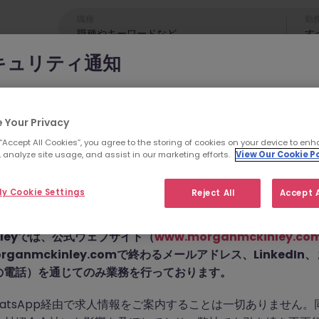
職種
勤
す
キュリティ通知
cKinleyのブランドやコンサルタントになりすまし、求職者を詐欺
れています。
 Your Privacy
 “Accept All Cookies”, you agree to the storing of cookies on your device to enh
為では
偽のウェブサイトやドメイン
（例：
morganmckinleyjo
 analyze site usage, and assist in our marketing efforts.
View Our Cookie Po
yhire.com
）を使用し、虚偽のソーシャルメディアプロフィ
せん。こちらの求人の
pp などのメッセージアプリを通じて偽の求人情報を配信し、個
y Cookie Settings
Reject All
Accept A
前払い金を請求しています。
た。
Kinleyでは、公式ウェブサイト（
www.morganmckinley.co
ganmckinley.comで終わるメールアドレス、LinkedI
の電話）を通じてのみ業務を行っております。
お探しの求人は掲載が終了しました。関連求人をご検討ください。
atsApp経由で求人情報をご案内することは一切ありません