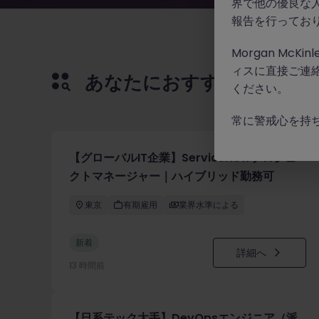
界で他の優良な
報告を行ってお
Morgan Mc
ィスに直接ご連
あなたにおすすめの求人
ください。
常に警戒心を持
【グローバルIT企業】ServiceNowプロジェ
クトマネージャー｜ハイブリッド勤務可
東京
有期雇用
業界水準による
新着
詳細へ
13 時間前
【日系テック大手】DevOpsエンジニア（派