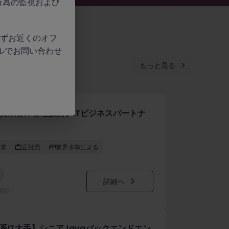
行為の監視および
、必ずお近くのオフ
ルでお問い合わせ
もっと見る
資系ビル管理技術】ITビジネスパートナ
東京
正社員
業界水準による
詳細へ
時間前
系IT大手】シニアJavaバックエンドエン