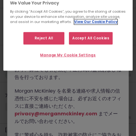
新着
一昨日
www.morganmckinley.com
）および正規の
We Value Your Privacy
連絡手段（@morganmckinley.comで終わる
By clicking “Accept All Cookies”, you agree to the storing of cookies
【外資系投資銀行】オフショアセールストレーディングヘッド
on your device to enhance site navigation, analyze site usage,
メールアドレス、LinkedIn、または弊社オフィ
and assist in our marketing efforts.
View Our Cookie Policy
スからの直接の電話）を通じてのみ業務を行って
東京
正社員
業界水準による
おります。
新着
一昨日
Reject All
Accept All Cookies
初めての方にWhatsApp経由で求人情報をご案
【外資系投資銀行】日本株セールスヘッド｜Equity Sales Head
内することは一切ありません。同様の詐欺は、世
Manage My Cookie Settings
界で他の優良な人材紹介会社にも影響を及ぼして
東京
正社員
業界水準による
おり、弊社でも引き続き不正行為の監視および報
新着
一昨日
告を行っております。
【デジタルアセット企業】クライアントオンボーディング・KYC
Morgan McKinley を名乗る連絡や求人情報の信
アナリスト
憑性に不安を感じた場合は、必ずお近くのオフィ
スに直接ご連絡いただくか、
東京
正社員
800万～1,100万円
privacy@morganmckinley.com
までメー
3 日前
ルでお問い合わせください。
[外資系アセマネ] プロダクトスペシャリスト
常に警戒心を持ち、詐欺被害の防止にご協力をお