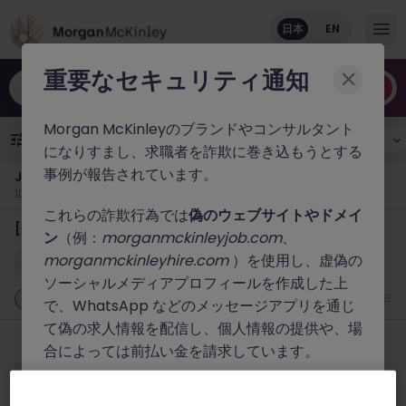
日本
EN
重要なセキュリティ通知
職種やキーワードなど
Morgan McKinleyのブランドやコンサルタント
職種
2
勤務地
雇用形態
年収
になりすまし、求職者を詐欺に巻き込もうとする
事例が報告されています。
Japan新着求人
109件の求人があります
これらの詐欺行為では
偽のウェブサイトやドメイ
[外資系アセマネ] 不動産 プロダクトスペシャリスト
ン
（例：
morganmckinleyjob.com
、
morganmckinleyhire.com
）を使用し、虚偽の
東京
正社員
業界水準による
ソーシャルメディアプロフィールを作成した上
新着
一昨日
で、WhatsApp などのメッセージアプリを通じ
て偽の求人情報を配信し、個人情報の提供や、場
【外資系投資銀行】エグゼキューションサービスヘッド
合によっては前払い金を請求しています。
東京
正社員
業界水準による
Morgan McKinleyでは、公式ウェブサイト（