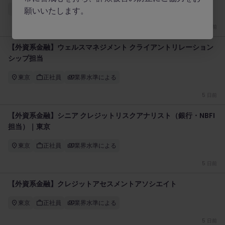
東京
正社員
業界水準による
願いいたします。
4 日前
【外資系金融】ウェルスマネジメント クライアントリレーション
シップ担当
東京
正社員
業界水準による
5 日前
【外資系金融】シニア クレジットリスクアナリスト（銀行・NBFI
担当）｜東京
東京
正社員
業界水準による
5 日前
【外資系金融】クレジットアセスメントアソシエイト
東京
正社員
業界水準による
5 日前