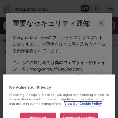
日本
EN
重要なセキュリティ通知
職種やキーワードなど
Morgan McKinleyのブランドやコンサルタント
職種
1
勤務地
雇用形態
年収
になりすまし、求職者を詐欺に巻き込もうとする
事例が報告されています。
Japan新着求人
14件の求人があります
これらの詐欺行為では
偽のウェブサイトやドメイ
【外資系ヘルスケア企業】コマーシャルオペレーション シニアス
ン
（例：
morganmckinleyjob.com
、
ペシャリスト｜営業データ分析・CRM運用
morganmckinleyhire.com
）を使用し、虚偽の
ソーシャルメディアプロフィールを作成した上
東京
正社員
業界水準による
We Value Your Privacy
で、WhatsApp などのメッセージアプリを通じ
新着
4 時間前
て偽の求人情報を配信し、個人情報の提供や、場
By clicking “Accept All Cookies”, you agree to the storing of cookies
on your device to enhance site navigation, analyze site usage,
合によっては前払い金を請求しています。
【外資系医療技術】プロダクトマーケティングマネージャー｜が
and assist in our marketing efforts.
View Our Cookie Policy
ん診断・精密医療で活躍
Morgan McKinleyでは、公式ウェブサイト（