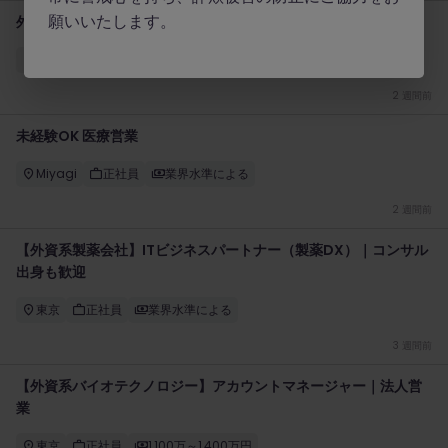
願いいたします。
外資系 クリニカルトレーナー（医療機器）｜東京
東京
正社員
業界水準による
2 週間前
未経験OK 医療営業
Miyagi
正社員
業界水準による
2 週間前
【外資系製薬会社】ITビジネスパートナー（製薬DX）｜コンサル
出身も歓迎
東京
正社員
業界水準による
3 週間前
【外資系バイオテクノロジー】アカウントマネージャー｜法人営
業
東京
正社員
1,100万～1,400万円