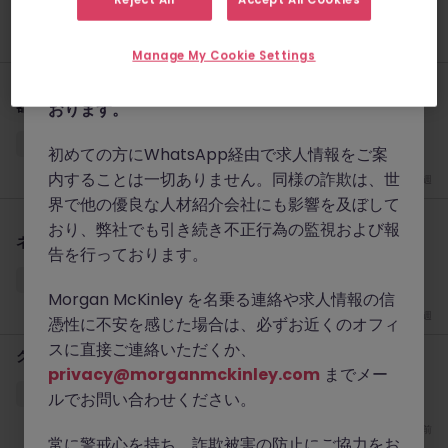
Reject All
Accept All Cookies
www.morganmckinley.com
）および正規の
東京
正社員
1,400万～1,700万円
連絡手段（@morganmckinley.comで終わる
先週
メールアドレス、LinkedIn、または弊社オフィ
Manage My Cookie Settings
スからの直接の電話）を通じてのみ業務を行って
【外資系】薬事・品質保証スペシャリスト（オンコロジー診断機
器）
おります。
東京
正社員
800万～1,100万円
初めての方にWhatsApp経由で求人情報をご案
内することは一切ありません。同様の詐欺は、世
先週
界で他の優良な人材紹介会社にも影響を及ぼして
【外資系がん診断技術】メディカルサイエンス・アシスタントマ
おり、弊社でも引き続き不正行為の監視および報
ネージャー｜精密医療に貢献
告を行っております。
東京
正社員
800万～1,100万円
Morgan McKinley を名乗る連絡や求人情報の信
先週
憑性に不安を感じた場合は、必ずお近くのオフィ
スに直接ご連絡いただくか、
クリニカルフィールドトレーナー（医療機器）
privacy@morganmckinley.com
までメー
大阪
正社員
550万円～800万円
ルでお問い合わせください。
2 週間前
常に警戒心を持ち、詐欺被害の防止にご協力をお